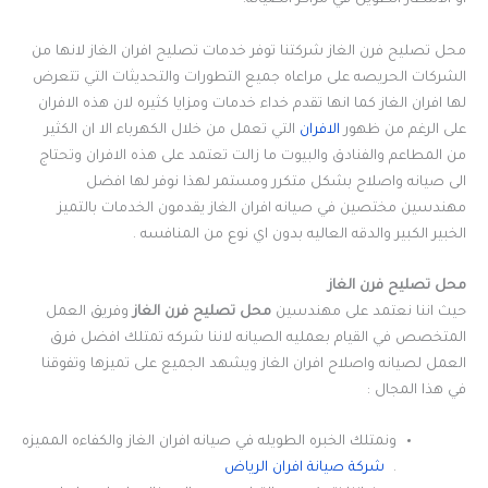
أو الانتظار الطويل في مراكز الصيانة.
محل تصليح فرن الغاز شركتنا توفر خدمات تصليح افران الغاز لانها من
الشركات الحريصه على مراعاه جميع التطورات والتحديثات التي تتعرض
لها افران الغاز كما انها تقدم خداء خدمات ومزايا كثيره لان هذه الافران
على الرغم من ظهور
الافران
التي تعمل من خلال الكهرباء الا ان الكثير
من المطاعم والفنادق والبيوت ما زالت تعتمد على هذه الافران وتحتاج
الى صيانه واصلاح بشكل متكرر ومستمر لهذا نوفر لها افضل
مهندسين مختصين في صيانه افران الغاز يقدمون الخدمات بالتميز
الخبير الكبير والدقه العاليه بدون اي نوع من المنافسه .
محل تصليح فرن الغاز
حيث اننا نعتمد على مهندسين
محل تصليح فرن الغاز
وفريق العمل
المتخصص في القيام بعمليه الصيانه لاننا شركه تمتلك افضل فرق
العمل لصيانه واصلاح افران الغاز ويشهد الجميع على تميزها وتفوقنا
في هذا المجال :
ونمتلك الخبره الطويله في صيانه افران الغاز والكفاءه المميزه
.
شركة صيانة افران الرياض