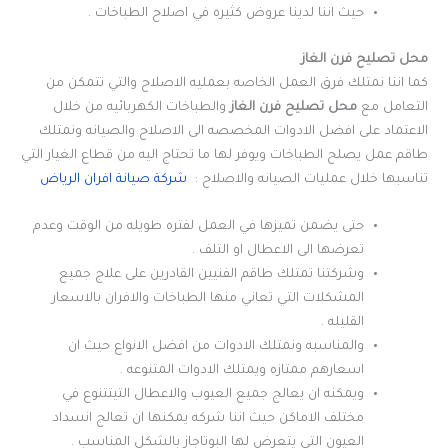
حيث اننا لدينا عروض كثيره في اصلاح الطباخات .
محل تصليح فرن الغاز
كما اننا نمتلك فرق العمل الخاصه بعمليه الاصلاح والتي تتمكن من
التعامل مع
محل تصليح فرن الغاز
والطباخات الكهربائيه من خلال
الاعتماد على افضل الادوات المخصصه الى الاصلاح والصيانه ونمتلك
طاقم عمل يصلح الطباخات ويوفر لها ما تحتاج اليه من قطاع الغيار التي
تناسبها خلال عمليات الصيانه والاصلاح :
شركة صيانة افران الرياض
حتى يضمن تميزها في العمل لفتره طويله من الوقت وعدم
تعرضها الى الاعطال او التلف .
وشركتنا تمتلك طاقم الفنيين القادرين على علاج جميع
المشكلات التي تعاني منها الطباخات والافران بالاسعار
القليله .
والمناسبه ونمتلك الادوات من افضل الانواع حيث ان
اسعارهم ممتازه ويمتلك الادوات المتنوعه .
ويمكنه ان يعالج جميع العيوب والاعطال التيتتنوع في
مختلف الاماكن حيث اننا شركه يمكنها ان تعالج انسداد
العيون التي يتعرض لها البوتاجاز بالشكل المناسب .