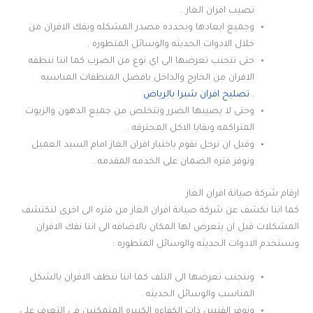
تصيب افران الغاز .
وجميع ابعادها ويحدده مصدر المشكله ويفك الافران من
خلال الادوات الحديثه والوسائل المتطوره .
حتى نتجنب تعرضها الى اي نوع من الضرب كما اننا ننظفه
الافران من الخارج والداخل بافضل المنظفات المناسبه
.
تصليح افران شبرا بالرياض
وحتى لا يصيبها الضرر وتتخلص من جميع الدهون والزيوت
المتراكمه وبقايا الاكل المحترقه .
وقبل ان نرحل نقوم باختبار افران الغاز امام السيد العميل
ونوفر فتره الضمان على الخدمه المقدمه .
ارقام شركة صيانة افران الغاز
كما اننا نكشف عن شركة صيانة افران الغاز من فتره الى اخرى لنكتشف
المشكلات قبل ان يتعرض لها المكان بالاضافه الى اننا نفك الافران
ونستخدم الادوات الحديثه والوسائل المتطوره :
ونتجنب تعرضها الى التلف كما اننا ننظف الافران بالشكل
المناسب والوسائل الحديثه .
ونوفر الفنيين ذات الكفاءه الكبيره المتمكنين في التعرف على