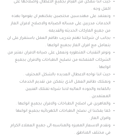
حيث اننا نتمكن من القيام بجميع الاعطال واصلاحها على
اكمل وجه .
ونعتمد على مهندسين مختصين يمكنهم ان يقوموا بهذه
الخدمات مدربين على مساله الصيانه والاصلاح لافران الغاز
من جميع الماركات الحديثه والقديمه .
بجانب ان شركتنا تهتم بتدريب طاقم العمل باستمرار على ان
يتعامل مع افران الغاز بجميع انواعها .
ونوفر التقنيات المتطوره ونعمل على صيانه الافران نعتبر من
الشركات المتمكنه من تصليح الطباخات والافران بجميع
انواعها .
حيث اننا نواجه الاعطال العديده بالشكل المحترف .
ونمتلك طاقم العمل الذي يتمكن من تقديم الخدمات
بالكفاءه والجوده العاليه لاننا شركه تمتلك الفنيين
المعتمدين .
والماهرين في اصلاح الطباخات والافران بجميع انواعها .
كما يمكننا ان نصلح الطباخات الكهربائيه بجميع انواعها
وافران الغاز .
ونقدم الاسعار المميزه والمناسبه الى جميع العملاء الكرام
في مختلف المناطق .