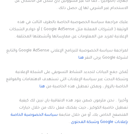
جهازك (الكوكيز) ، كما أننا غير مسؤولين بأي شكل من الأشكال عن
الاستخدام غير الشرعي لها إن حصل ذلك .
عليك مراجعة سياسة الخصوصية الخاصة بالطرف الثالث في هذه
الوثيقة ( الشركات المعلنة مثل Google AdSense ) أو خوادم الشبكات
الإعلانية لمزيد من المعلومات عن ممارساتها وأنشطتها المختلفة .
لمراجعة سياسة الخصوصية للبرنامج الإعلاني Google AdSense والتابع
لشركة Google يرجى النقر
هنا
يُمكن جمع البيانات لتجديد النشاط التسويقي على الشبكة الإعلانية
وشبكة البحث عبر سياسة الإعلانات التي تستهدف الاهتمامات والمواقع
الخاصة بالزوار ، ويمكن تعطيل هذه الخاصية من
هنا
.
وأخيرا .. نحن ملزمون ضمن بنود هذه الاتفاقية بان نبين لك كيفية
تعطيل خاصية الكوكيز ، حيث يمكنك فعل ذلك من خلال خيارات
المتصفح الخاص بك، أو من خلال متابعة
سياسة الخصوصية الخاصة
بإعلانات Google وشبكة المحتوى
.