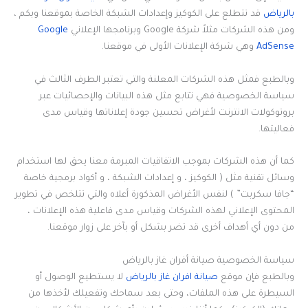
بالرياض
قد تتطلع على الكوكيز وإعدادات الشبكة الخاصة بموقعنا وبكم ،
ومن هذه الشركات مثلاً شركة Google وبرنامجها الإعلاني
Google
AdSense
وهي شركة الإعلانات الأولى في موقعنا.
وبالطبع فمثل هذه الشركات المعلنة والتي تعتبر الطرف الثالث في
سياسة الخصوصية فهي تتابع مثل هذه البيانات والإحصائيات عبر
بروتوكولات الانترنت لأغراض تحسين جودة إعلاناتها وقياس مدى
فعاليتها.
كما أن هذه الشركات بموجب الاتفاقيات المبرمة معنا يحق لها استخدام
وسائل تقنية مثل ( الكوكيز ، و إعدادات الشبكة ، و أكواد برمجية خاصة
“جافا سكربت” ) لنفس الأغراض المذكورة أعلاه والتي تتلخص في تطوير
المحتوى الإعلاني لهذه الشركات وقياس مدى فاعلية هذه الإعلانات ،
من دون أي أهداف أخرى قد تضر بشكل أو بآخر على زوار موقعنا.
سياسة الخصوصية صيانة أفران غاز بالرياض
وبالطبع فإن موقع
صيانة افران غاز بالرياض
لا يستطيع الوصول أو
السيطرة على هذه الملفات، وحتى بعد سماحك وتفعيلك لأخذها من