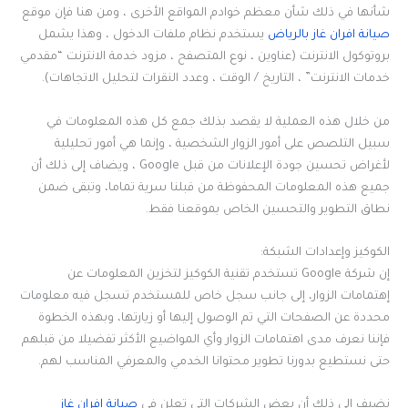
شأنها في ذلك شأن معظم خوادم المواقع الأخرى ، ومن هنا فإن موقع
صيانة افران غاز بالرياض
يستخدم نظام ملفات الدخول ، وهذا يشمل
بروتوكول الانترنت (عناوين ، نوع المتصفح ، مزود خدمة الانترنت “مقدمي
خدمات الانترنت” ، التاريخ / الوقت ، وعدد النقرات لتحليل الاتجاهات).
من خلال هذه العملية لا يقصد بذلك جمع كل هذه المعلومات في
سبيل التلصص على أمور الزوار الشخصية ، وإنما هي أمور تحليلية
لأغراض تحسين جودة الإعلانات من قبل Google ، ويضاف إلى ذلك أن
جميع هذه المعلومات المحفوظة من قبلنا سرية تماما، وتبقى ضمن
نطاق التطوير والتحسين الخاص بموقعنا فقط.
الكوكيز وإعدادات الشبكة:
إن شركة Google تستخدم تقنية الكوكيز لتخزين المعلومات عن
إهتمامات الزوار، إلى جانب سجل خاص للمستخدم تسجل فيه معلومات
محددة عن الصفحات التي تم الوصول إليها أو زيارتها، وبهذه الخطوة
فإننا نعرف مدى اهتمامات الزوار وأي المواضيع الأكثر تفضيلا من قبلهم
حتى نستطيع بدورنا تطوير محتوانا الخدمي والمعرفي المناسب لهم.
نضيف إلى ذلك أن بعض الشركات التي تعلن في
صيانة افران غاز