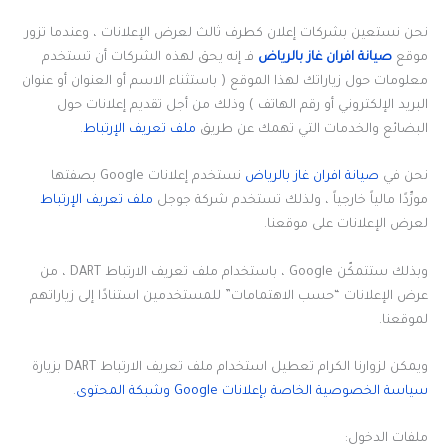
نحن نستعين بشركات إعلان كطرف ثالث لعرض الإعلانات ، وعندما تزور
موقع
صيانة افران غاز بالرياض
فـ إنه يحق لهذه الشركات أن تستخدم
معلومات حول زياراتك لهذا الموقع ( باستثناء الاسم أو العنوان أو عنوان
البريد الإلكتروني أو رقم الهاتف ) وذلك من أجل تقديم إعلانات حول
البضائع والخدمات التي تهمك عن طريق
ملف تعريف الإرتباط
.
نحن في
صيانة افران غاز بالرياض
نستخدم إعلانات Google بصفتها
مورِّدًا مالياً خارجياً ، ولذلك تستخدم شركة جوجل
ملف تعريف الإرتباط
لعرض الإعلانات على موقعنا.
وبذلك ستتمكّن Google ، باستخدام ملف تعريف الارتباط DART ، من
عرض الإعلانات “حسب الاهتمامات” للمستخدمين استنادًا إلى زياراتهم
لموقعنا.
ويمكن لزوارنا الكرام تعطيل استخدام ملف تعريف الارتباط DART بزيارة
سياسة الخصوصية الخاصة بإعلانات Google وشبكة المحتوى
.
ملفات الدخول: